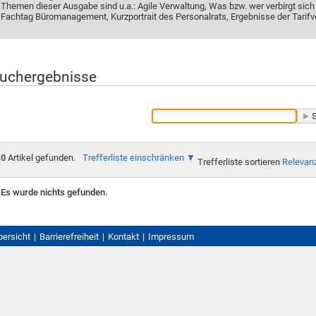
Themen dieser Ausgabe sind u.a.: Agile Verwaltung, Was bzw. wer verbirgt sich
Fachtag Büromanagement, Kurzportrait des Personalrats, Ergebnisse der Tarifv
uchergebnisse
0
Artikel gefunden.
Trefferliste einschränken
Trefferliste sortieren
Relevan
Es wurde nichts gefunden.
bersicht
Barrierefreiheit
Kontakt
Impressum