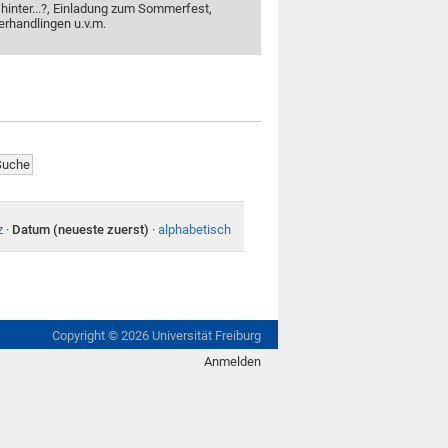
 hinter...?, Einladung zum Sommerfest,
erhandlingen u.v.m.
z
·
Datum (neueste zuerst)
·
alphabetisch
Copyright ©
2026
Universität Freiburg
Anmelden