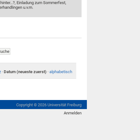
 hinter...?, Einladung zum Sommerfest,
erhandlingen u.v.m.
z
·
Datum (neueste zuerst)
·
alphabetisch
Copyright ©
2026
Universität Freiburg
Anmelden