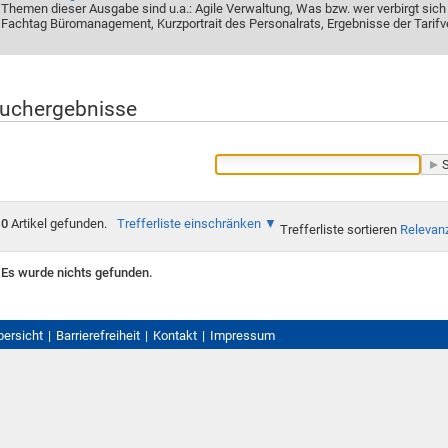
Themen dieser Ausgabe sind u.a.: Agile Verwaltung, Was bzw. wer verbirgt sich
Fachtag Büromanagement, Kurzportrait des Personalrats, Ergebnisse der Tarifv
uchergebnisse
0
Artikel gefunden.
Trefferliste einschränken
Trefferliste sortieren
Relevan
Es wurde nichts gefunden.
bersicht
Barrierefreiheit
Kontakt
Impressum